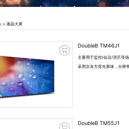
心
>
液晶大屏
DoubleB TM46J1

主要用于监控/会议/演艺等场合
采用京东方背光屏体，分辨率:1
DoubleB TM55J1
