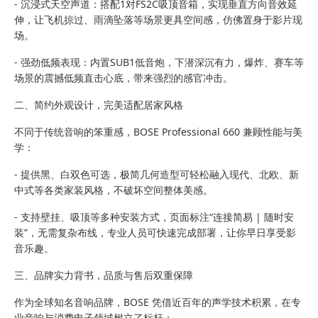
- 沉浸式天空声道：搭配1对FS2C吸顶音箱，实现垂直方向音效延
伸，让飞机掠过、雨滴坠落等场景更具空间感，仿佛置身于影片现
场。
- 强劲低频表现：内置SUB1低音炮，下潜深沉有力，爆炸、赛车等
场景的震撼低频直击心底，带来强烈的感官冲击。
二、简约外观设计，完美适配居家风格
不同于传统音响的笨重感，BOSE Professional 660 兼顾性能与美
学：
- 提供黑、白双色可选，极简几何造型可轻松融入现代、北欧、新
中式等各类家装风格，不破坏空间整体美感。
- 支持壁挂、吸顶等多种安装方式，页面标注“连接简易 | 随时安
装”，无需复杂布线，专业人员可快速完成部署，让你早日享受影
音乐趣。
三、品牌实力背书，品质与售后双重保障
作为全球知名音响品牌，BOSE 凭借近百年的声学技术积累，在专
业音响与消费电子领域树立了标杆：