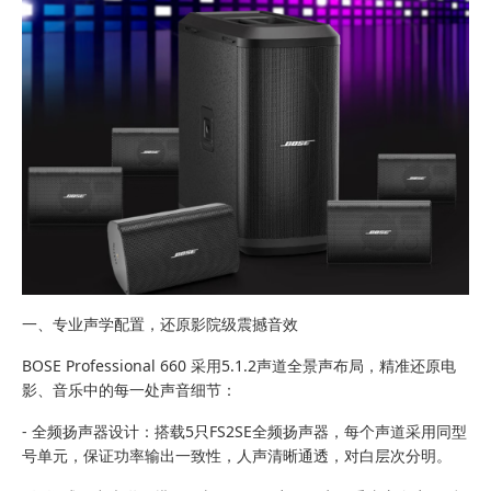
一、专业声学配置，还原影院级震撼音效
BOSE Professional 660 采用5.1.2声道全景声布局，精准还原电
影、音乐中的每一处声音细节：
- 全频扬声器设计：搭载5只FS2SE全频扬声器，每个声道采用同型
号单元，保证功率输出一致性，人声清晰通透，对白层次分明。