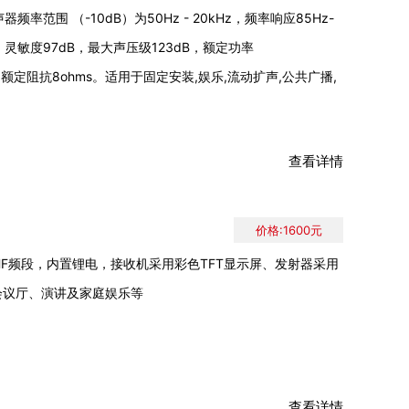
率范围 （-10dB）为50Hz - 20kHz，频率响应85Hz-
°，灵敏度97dB，最大声压级123dB，额定功率
三档，额定阻抗8ohms。适用于固定安装,娱乐,流动扩声,公共广播,
查看详情
价格:1600元
HF频段，内置锂电，接收机采用彩色TFT显示屏、发射器采用
、会议厅、演讲及家庭娱乐等
查看详情